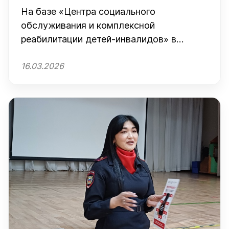
На базе «Центра социального
обслуживания и комплексной
реабилитации детей-инвалидов» в
Успенке завершился семинар-практикум
16.03.2026
по прикладному анализу поведения