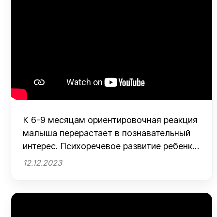
К 6-9 месяцам ориентировочная реакция
малыша перерастает в познавательный
интерес. Психоречевое развитие ребенка
6-9 мес
12.12.2023