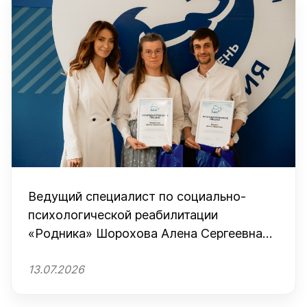
Ведущий специалист по социально-
психологической реабилитации
«Родника» Шорохова Алена Сергеевна
принимает участие в федеральном
13.07.2026
проекте «Мои наставники»