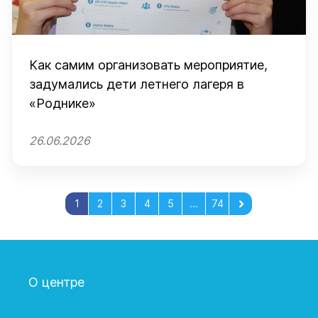
Как самим организовать мероприятие,
задумались дети летнего лагеря в
«Роднике»
26.06.2026
1
2
3
4
5
...
74
О центре