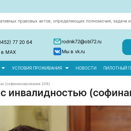
ативных правовых актов, определяющих полномочия, задачи и
rodnik72@obl72.ru
3452) 77 20 64
Мы в vk.ru
 в MAX
УСЛОВИЯ ПРОЖИВАНИЯ
НОВОСТИ
ПИЛОТНЫЙ П
ью (софинансирование 20%)
 с инвалидностью (софин