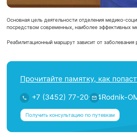
Основная цель деятельности отделения медико-соци
посредством современных, наиболее эффективных м
Реабилитационный маршрут зависит от заболевания 
Прочитайте памятку, как попаст
+7 (3452) 77-20-64
Rodnik-O
Получить консультацию по путевкам