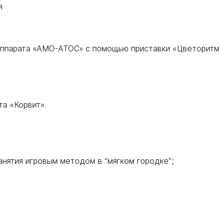
я
аппарата «АМО-АТОС» с помощью приставки «Цветоритм
а «Корвит».
анятия игровым методом в "мягком городке";