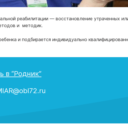
альной реабилитации — восстановление утраченных ил
етодов и методик.
ребенка и подбирается индивидуально квалифицированн
ь в “Родник”
MIAR@obl72.ru