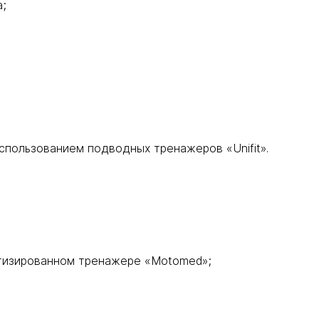
а;
использованием подводных тренажеров «Unifit».
отизированном тренажере «Motomed»;