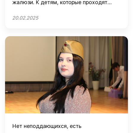
жалюзи. К детям, которые проходят
длительное лечение, пришли девушки-
20.02.2025
добровольцы. К волонтерам здесь
привыкли, их уже ждут.
Нет неподдающихся, есть