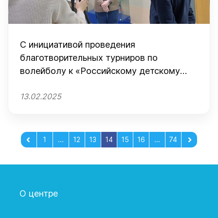
С инициативой проведения
благотворительных турниров по
волейболу к «Российскому детскому
фонду» вышла компания-застройщик
13.02.2025
«Линия девелопмент».
1
...
12
13
14
15
16
...
74
О центре