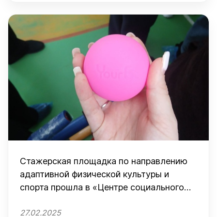
Стажерская площадка по направлению
адаптивной физической культуры и
спорта прошла в «Центре социального
обслуживания и комплексной
27.02.2025
реабилитации детей-инвалидов» в