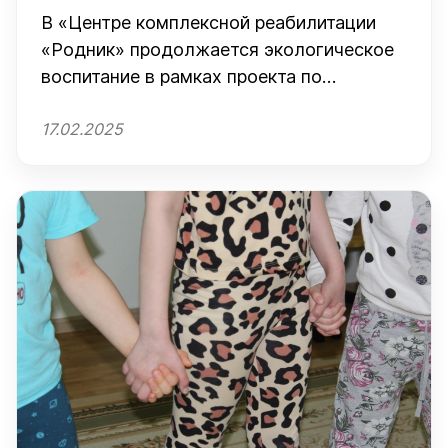
В «Центре комплексной реабилитации
«Родник» продолжается экологическое
воспитание в рамках проекта по
социокультурной реабилитации детей с
17.02.2025
ОВЗ «Культура. Творчество. Искусство»