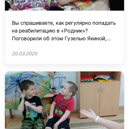
Вы спрашиваете, как регулярно попадать
на реабилитацию в «Родник»?
Поговорили об этом Гузелью Якиной,
которая побывала с сыном везде, где
20.03.2025
только можно