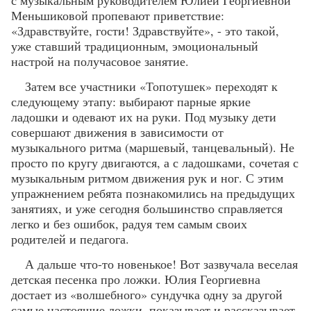
с музыкальным руководителем Юлией Георгиевной
Меньшиковой пропевают приветствие:
«Здравствуйте, гости! Здравствуйте», - это такой,
уже ставший традиционным, эмоциональный
настрой на получасовое занятие.
Затем все участники «Топотушек» переходят к
следующему этапу: выбирают парные яркие
ладошки и одевают их на руки. Под музыку дети
совершают движения в зависимости от
музыкального ритма (маршевый, танцевальный). Не
просто по кругу двигаются, а с ладошками, сочетая с
музыкальным ритмом движения рук и ног. С этим
упражнением ребята познакомились на предыдущих
занятиях, и уже сегодня большинство справляется
легко и без ошибок, радуя тем самым своих
родителей и педагога.
А дальше что-то новенькое! Вот зазвучала веселая
детская песенка про ложки. Юлия Георгиевна
достает из «волшебного» сундучка одну за другой
самые настоящие ложки, показывает и рассказывает