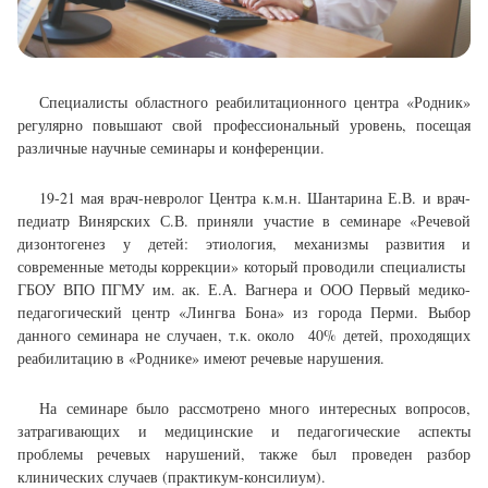
Специалисты областного реабилитационного центра «Родник»
регулярно повышают свой профессиональный уровень, посещая
различные научные семинары и конференции.
19-21 мая врач-невролог Центра к.м.н. Шантарина Е.В. и врач-
педиатр Винярских С.В. приняли участие в семинаре «Речевой
дизонтогенез у детей: этиология, механизмы развития и
современные методы коррекции» который проводили специалисты
ГБОУ ВПО ПГМУ им. ак. Е.А. Вагнера и ООО Первый медико-
педагогический центр «Лингва Бона» из города Перми. Выбор
данного семинара не случаен, т.к. около 40% детей, проходящих
реабилитацию в «Роднике» имеют речевые нарушения.
На семинаре было рассмотрено много интересных вопросов,
затрагивающих и медицинские и педагогические аспекты
проблемы речевых нарушений, также был проведен разбор
клинических случаев (практикум-консилиум).