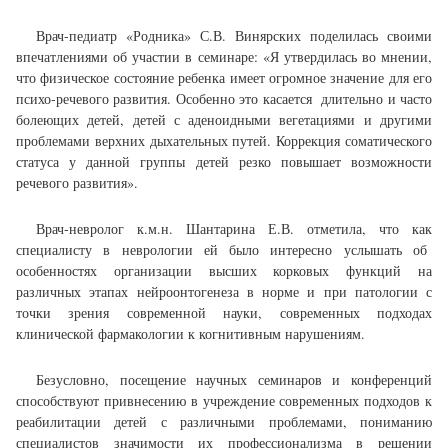
Врач-педиатр «Родника» С.В. Винярских поделилась своими
впечатлениями об участии в семинаре: «Я утвердилась во мнении,
что физическое состояние ребенка имеет огромное значение для его
психо-речевого развития. Особенно это касается длительно и часто
болеющих детей, детей с аденоидными вегетациями и другими
проблемами верхних дыхательных путей. Коррекция соматического
статуса у данной группы детей резко повышает возможности
речевого развития».
Врач-невролог к.м.н. Шантарина Е.В. отметила, что как
специалисту в неврологии ей было интересно услышать об
особенностях организации высших корковых функций на
различных этапах нейроонтогенеза в норме и при патологии с
точки зрения современной науки, современных подходах
клинической фармакологии к когнитивным нарушениям.
Безусловно, посещение научных семинаров и конференций
способствуют привнесению в учреждение современных подходов к
реабилитации детей с различными проблемами, пониманию
специалистов значимости их профессионализма в решении