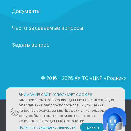
Документы
Часто задаваемые вопросы
Задать вопрос
© 2016 - 2026 АУ ТО «ЦКР «Родник»
ВНИМАНИЕ! САЙТ ИСПОЛЬЗУЕТ COOKIES
Мы собираем технические данные посетителей для
ПОЛИТИКА КОНФИДЕНЦИАЛЬНОСТИ
обеспечения работоспособности и улучшения
качества обслуживания. Продолжая использовать
ресурс, Вы автоматически соглашаетесь с
2005 - 2026 © АУ ТО «ЦКР «Родник»
использованием данных технологий
Политика конфиденциальности
Принять
Создание и