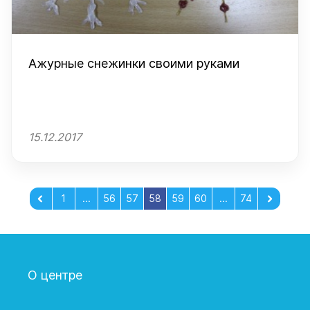
Ажурные снежинки своими руками
15.12.2017
1
...
56
57
58
59
60
...
74
О центре