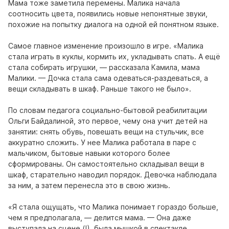
Мама тоже заметила перемены. Малика начала
соотносить цвета, появились новые непонятные звуки,
похожие на попытку диалога на одной ей понятном языке.
Самое главное изменение произошло в игре. «Малика
стала играть в куклы, кормить их, укладывать спать. А ещё
стала собирать игрушки, — рассказала Камила, мама
Малики. — Дочка стала сама одеваться-раздеваться, а
вещи складывать в шкаф. Раньше такого не было».
По словам педагога социально-бытовой реабилитации
Ольги Байдалиной, это первое, чему она учит детей на
занятии: снять обувь, повешать вещи на стульчик, все
аккуратно сложить. У нее Малика работала в паре с
мальчиком, бытовые навыки которого более
сформированы. Он самостоятельно складывал вещи в
шкаф, старательно наводил порядок. Девочка наблюдала
за ним, а затем перенесла это в свою жизнь.
«Я стала ощущать, что Малика понимает гораздо больше,
чем я предполагала, — делится мама. — Она даже
выступала на сцене (!), была мышкой в спектакле