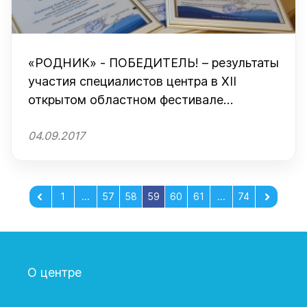
«РОДНИК» - ПОБЕДИТЕЛЬ! – результаты
участия специалистов центра в XII
открытом областном фестивале
методических идей «Дорогой открытий»
04.09.2017
1
...
57
58
59
60
61
...
74
О центре